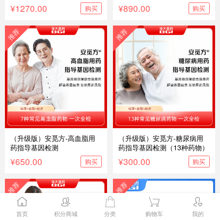
种）
¥1270.00
¥890.00
购买
购买
（升级版）安觅方-高血脂用
（升级版）安觅方-糖尿病用
药指导基因检测
药指导基因检测（13种药物）
¥650.00
¥300.00
购买
购买
首页
积分商城
分类
购物车
我的