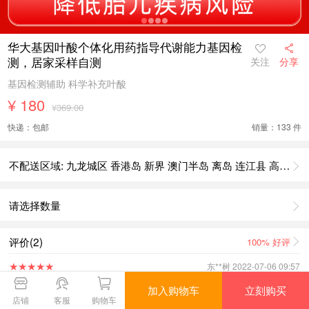
华大基因叶酸个体化用药指导代谢能力基因检
测，居家采样自测
关注
分享
基因检测辅助 科学补充叶酸
¥
180
¥369.00
快递：包邮
销量：133 件
不配送区域: 九龙城区 香港岛 新界 澳门半岛 离岛 连江县 高雄市 花莲县 嘉义市 嘉义县 基隆市 金门县 苗栗县 南投县 澎湖县 屏东县 台北市 台东县 台南市 台中 桃园县 新北市 新竹市 新竹县 宜兰县 云林县 彰化县 境外
请选择数量
评价(2)
100%
好评
★
★
★
★
★
东**树 2022-07-06 09:57
采样简单，报告专业
上拉返回商品详情
加入购物车
立刻购买
店铺
客服
购物车
★
★
★
★
★
东**树 2022-06-19 14:30