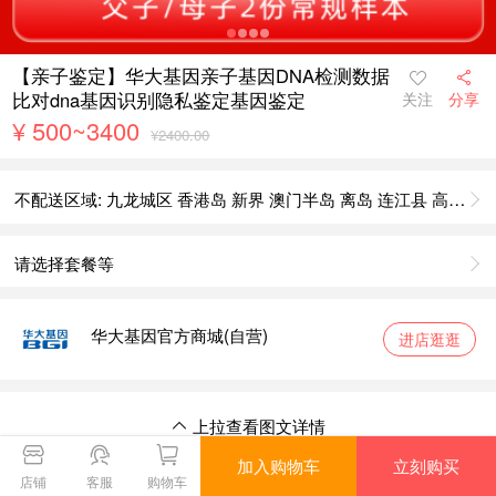
【亲子鉴定】华大基因亲子基因DNA检测数据
比对dna基因识别隐私鉴定基因鉴定
关注
分享
¥
500~3400
¥2400.00
不配送区域: 九龙城区 香港岛 新界 澳门半岛 离岛 连江县 高雄市 花莲县 嘉义市 嘉义县 基隆市 金门县 苗栗县 南投县 澎湖县 屏东县 台北市 台东县 台南市 台中 桃园县 新北市 新竹市 新竹县 宜兰县 云林县 彰化县 境外
请选择套餐等
华大基因官方商城(自营)
进店逛逛
上拉查看图文详情
上拉返回商品详情
加入购物车
立刻购买
店铺
客服
购物车